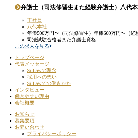
弁護士（司法修習生また経験弁護士）八代本
正社員
八代本社
年俸500万円〜（司法修習生）年棒600万円〜（経
司法試験合格者また弁護士資格
この求人を見る
トップページ
代表メッセージ
Si-Lawの理念
採用への想い
Si-Lawでの働きかた
インタビュー
働きやすい理由
会社概要
お知らせ
募集要項
お問い合わせ
プライバシーポリシー